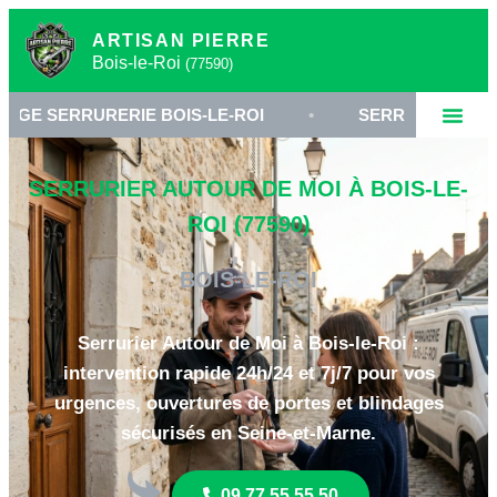
ARTISAN PIERRE
Bois-le-Roi
(77590)
RERIE BOIS-LE-ROI
•
SERRURIER 77590
•
SERRURIER AUTOUR DE MOI À BOIS-LE-
ROI (77590)
BOIS-LE-ROI
Serrurier Autour de Moi à Bois-le-Roi :
intervention rapide 24h/24 et 7j/7 pour vos
urgences, ouvertures de portes et blindages
sécurisés en Seine-et-Marne.
09 77 55 55 50