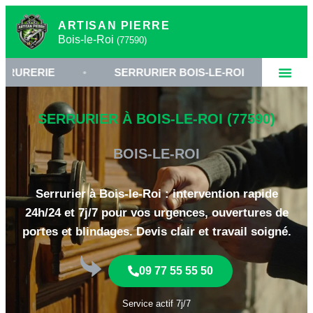
ARTISAN PIERRE
Bois-le-Roi
(77590)
IE
•
SERRURIER BOIS-LE-ROI
•
OUVERTUR
SERRURIER À BOIS-LE-ROI (77590)
BOIS-LE-ROI
Serrurier à Bois-le-Roi : intervention rapide
24h/24 et 7j/7 pour vos urgences, ouvertures de
portes et blindages. Devis clair et travail soigné.
09 77 55 55 50
Service actif 7j/7