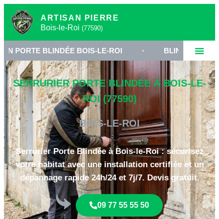
ARTISAN PIERRE
Bois-le-Roi
(77590)
BLINDÉE BOIS-LE-ROI
•
BLINDAGE DE PORTE 7759
SERRURIER PORTE BLINDÉE À BOIS-LE-
ROI (77590)
BOIS-LE-ROI
Serrurier Porte Blindée à Bois-le-Roi : sécurisez
votre habitat avec une installation certifiée et un
dépannage rapide 24h/24 et 7j/7. Devis gratuit.
09 77 55 55 50