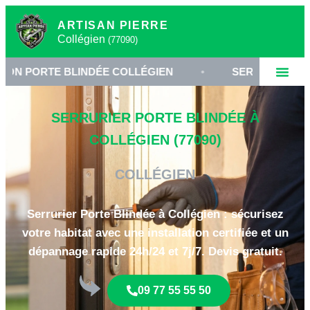
ARTISAN PIERRE
Collégien
(77090)
E BLINDÉE COLLÉGIEN
•
SERRURIER 77090
•
SERRURIER PORTE BLINDÉE À
COLLÉGIEN (77090)
COLLÉGIEN
Serrurier Porte Blindée à Collégien : sécurisez
votre habitat avec une installation certifiée et un
dépannage rapide 24h/24 et 7j/7. Devis gratuit.
09 77 55 55 50