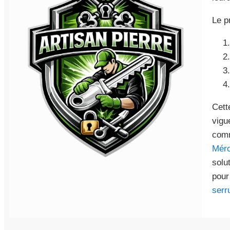
Le p
Cett
vigu
co
Méro
solu
pour
serr