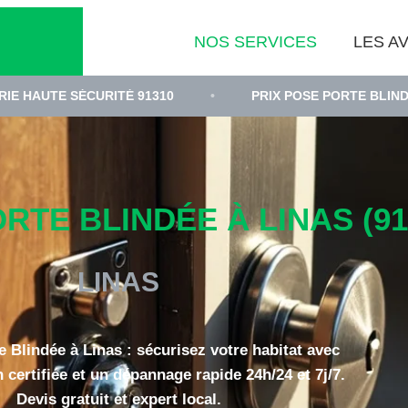
NOS SERVICES
LES AV
CURITÉ 91310
•
PRIX POSE PORTE BLINDÉE ESSONNE
RTE BLINDÉE À LINAS (91
LINAS
e Blindée à Linas : sécurisez votre habitat avec
n certifiée et un dépannage rapide 24h/24 et 7j/7.
Devis gratuit et expert local.