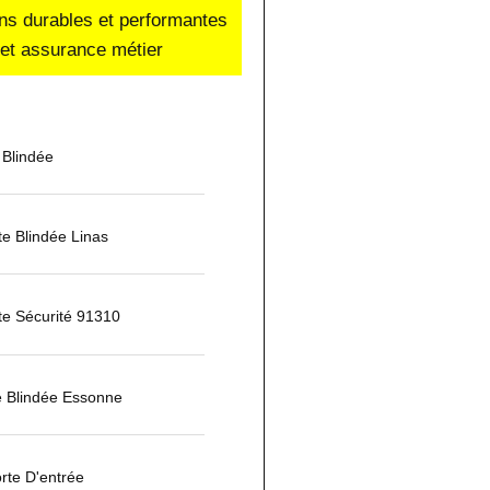
ons durables et performantes
e et assurance métier
 Blindée
rte Blindée Linas
te Sécurité 91310
e Blindée Essonne
rte D'entrée