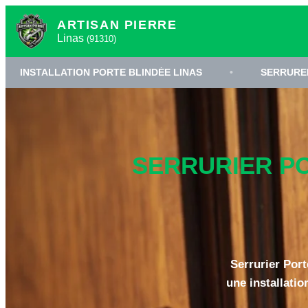
ARTISAN PIERRE
Linas
(91310)
ATION PORTE BLINDÉE LINAS
•
SERRURERIE HAUTE SÉ
SERRURIER PO
Serrurier Port
une installatio