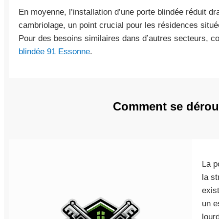
En moyenne, l’installation d’une porte blindée réduit d
cambriolage, un point crucial pour les résidences situ
Pour des besoins similaires dans d’autres secteurs, c
blindée 91 Essonne
.
Comment se déroule 
La p
la s
exis
un e
lour