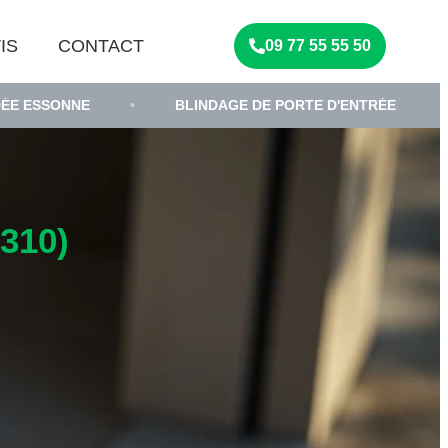
IS
CONTACT
09 77 55 55 50
•
BLINDAGE DE PORTE D'ENTRÉE
•
SERRURI
310)