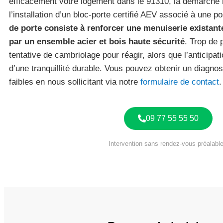
efficacement votre logement dans le 91310, la démarch
l’installation d’un bloc-porte certifié AEV associé à une p
de porte consiste à renforcer une menuiserie existante
par un ensemble acier et bois haute sécurité
. Trop de 
tentative de cambriolage pour réagir, alors que l’anticipati
d’une tranquillité durable. Vous pouvez obtenir un diagnos
faibles en nous sollicitant via notre
formulaire de contact
.
09 77 55 55 50
Intervention sans rendez-vous préalable