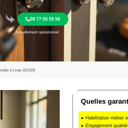
09 77 55 55 50
Actuellement opérationnel
lindée à Linas (91310)
Quelles garan
▸ Habilitation métier 
▸ Engagement qualité 