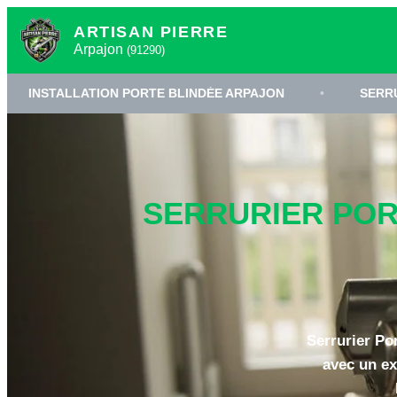
ARTISAN PIERRE
Arpajon
(91290)
LLATION PORTE BLINDÉE ARPAJON
•
SERRURERIE HAU
SERRURIER PORT
Serrurier Po
avec un ex