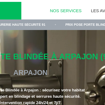
NOS SERVICES
LES AV
TE SÉCURITÉ 91
•
PRIX POSE PORTE BLINDÉE ESSON
E BLINDÉE À ARPAJON (9
ARPAJON
rte Blindée à Arpajon : sécurisez votre habitat
pert en blindage et serrures haute sécurité.
Intervention rapide 24h/24 et 7j/7.