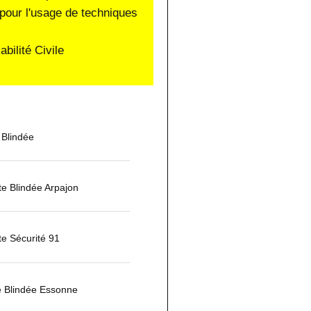
pour l'usage de techniques
ilité Civile
 Blindée
rte Blindée Arpajon
te Sécurité 91
e Blindée Essonne