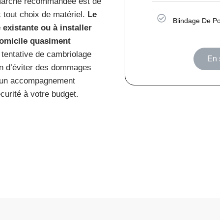
démarche recommandée est de
t tout choix de matériel.
Le
Blindage De P
existante ou à installer
domicile quasiment
e tentative de cambriolage
En 
oyen d’éviter des dommages
r un accompagnement
curité à votre budget.