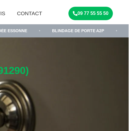
IS
CONTACT
09 77 55 55 50
NE
•
BLINDAGE DE PORTE A2P
•
SERRURIER 
1290)