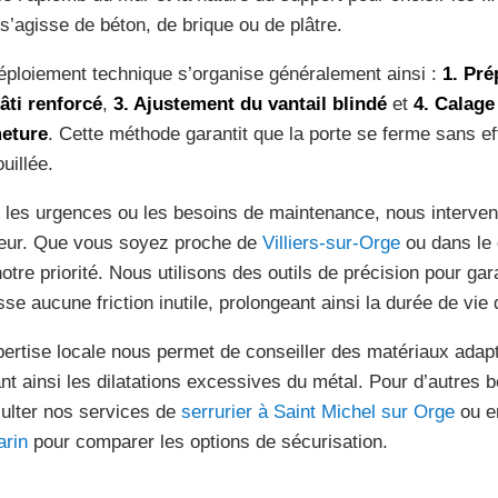
l s’agisse de béton, de brique ou de plâtre.
éploiement technique s’organise généralement ainsi :
1. Pré
âti renforcé
,
3. Ajustement du vantail blindé
et
4. Calage
eture
. Cette méthode garantit que la porte se ferme sans eff
uillée.
 les urgences ou les besoins de maintenance, nous interveno
eur. Que vous soyez proche de
Villiers-sur-Orge
ou dans le c
notre priorité. Nous utilisons des outils de précision pour gar
sse aucune friction inutile, prolongeant ainsi la durée de vie 
pertise locale nous permet de conseiller des matériaux adap
ant ainsi les dilatations excessives du métal. Pour d’autres
ulter nos services de
serrurier à Saint Michel sur Orge
ou e
rin
pour comparer les options de sécurisation.