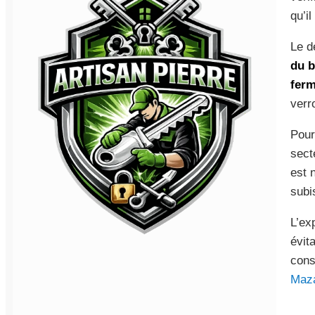
qu’i
Le d
du b
ferm
verro
Pour
sect
est 
subi
L’ex
évit
cons
Maza