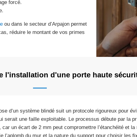
age forcé.
e.
te
ou dans le secteur d’Arpajon permet
 cas, réduire le montant de vos primes
l'installation d'une porte haute sécuri
ose d’un système blindé suit un protocole rigoureux pour évit
ui serait une faille exploitable. Le processus débute par la 
, car un écart de 2 mm peut compromettre l’étanchéité et la s
fie l’aplomb du mur et la nature du support pour choisir les f