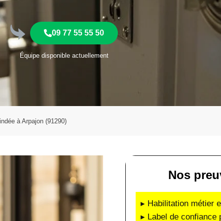
09 77 55 55 50
Équipe disponible actuellement
lindée à Arpajon (91290)
Nos preu
▸ Habilitation métier 
▸ Label de confiance 