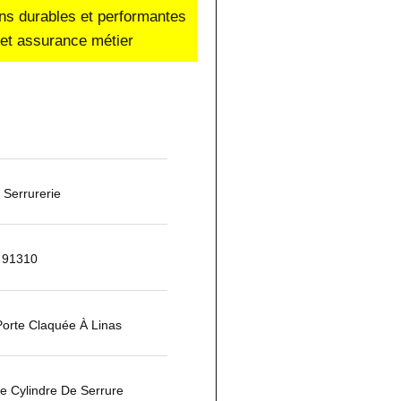
ons durables et performantes
e et assurance métier
Serrurerie
s 91310
orte Claquée À Linas
 Cylindre De Serrure