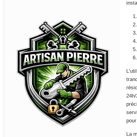
insta
L’ut
tran
rési
24h/
préc
serv
pour
La m