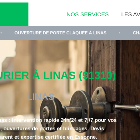
NOS SERVICES
LES AV
TURE DE PORTE CLAQUÉE À LINAS
•
CHANGEMENT D
RIER À LINAS (91310)
LINAS
nas : intervention rapide 24h/24 et 7j/7 pour vos
, ouvertures de portes et blindages. Devis
arent et expertise certifiée en Essonne.