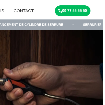
IS
CONTACT
09 77 55 55 50
E CYLINDRE DE SERRURE
•
SERRURIER
•
DÉ