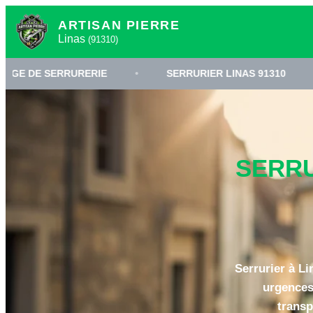
ARTISAN PIERRE
Linas
(91310)
RRURERIE
•
SERRURIER LINAS 91310
•
OUVER
SERRU
Serrurier à Li
urgences
transp