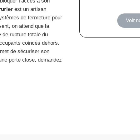
ébloquer l’accès à son
rurier
est un artisan
 systèmes de fermeture pour
Voir n
vent, on attend que la
e de rupture totale du
 occupants coincés dehors.
rmet de sécuriser son
à une porte close, demandez