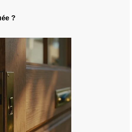
uée ?