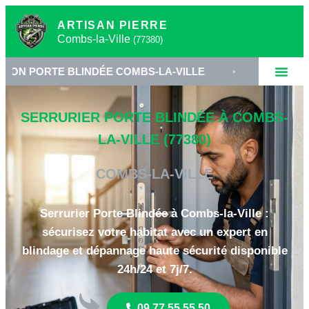
ARTISAN PIERRE
Combs-la-Ville
(77380)
E BLINDÉE COMBS-LA-VILLE
•
SERRURERIE HAUTE
SERRURIER PORTE BLINDÉE À COMBS-
LA-VILLE (77380)
COMBS-LA-VILLE
Serrurier Porte Blindée à Combs-la-Ville :
sécurisez votre habitat avec un expert en
blindage et dépannage haute sécurité disponible
24h/24 et 7j/7.
09 77 55 55 50