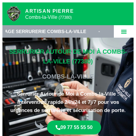
ARTISAN PIERRE
Combs-la-Ville
(77380)
RURERIE COMBS-LA-VILLE
•
SERRURIER 77380
SERRURIER AUTOUR DE MOI À COMBS-
LA-VILLE (77380)
COMBS-LA-VILLE
Serrurier Autour de Moi à Combs-la-Ville :
intervention rapide 24h/24 et 7j/7 pour vos
urgences de serrurerie et sécurisation de porte.
09 77 55 55 50