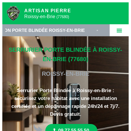
ARTISAN PIERRE
Roissy-en-Brie
(77680)
 BLINDÉE ROISSY-EN-BRIE
•
SERRURERIE HAUTE S
SERRURIER PORTE BLINDÉE À ROISSY-
EN-BRIE (77680)
ROISSY-EN-BRIE
Serrurier Porte Blindée à Roissy-en-Brie :
sécurisez votre habitat avec une installation
certifiée et un dépannage rapide 24h/24 et 7j/7.
Devis gratuit.
09 77 55 55 50