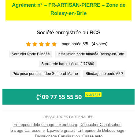
Agrément n° – FR-ARTISAN-PIERRE – Zone de
Roissy-en-Brie
Société enregistrée au RCS
page notée 5/5 - (4 votes)
Serrurier Porte Blindée
Installation porte blindée Roissy-en-Brie
Serrurerie haute sécurité 77680
Prix pose porte blindée Seine-et-Marne
Blindage de porte A2P
OUVERT !
09 77 55 55 50
RESSOURCES PARTENAIRES
Entreprise débouchage Luxembourg
·
Déboucher Canalisation
·
Garage Carrosserie
·
Epaviste gratuit
·
Entreprise de Débouchage
·
Débouchage Canalisation
·
Casse auto