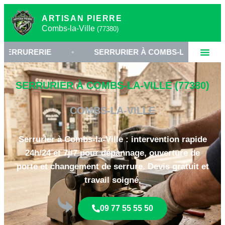
ARTISAN PIERRE
Combs-la-Ville
(77380)
RERIE
•
SERRURIER À COMBS-LA-VILLE
•
SERRURIER À COMBS-LA-VILLE (77380)
COMBS-LA-VILLE
Serrurier à Combs-la-Ville : intervention rapide
24h/24 et 7j/7 pour dépannage, ouverture de
porte et changement de serrure. Devis gratuit et
travail soigné.
09 77 55 55 50