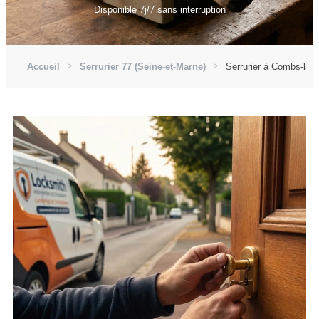
Disponible 7j/7 sans interruption
Accueil
Serrurier 77 (Seine-et-Marne)
Serrurier à Combs-la-V