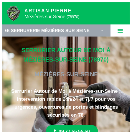
ARTISAN PIERRE
Mézières-sur-Seine
(78970)
ERIE MÉZIÈRES-SUR-SEINE
•
SERRURIER YVELIN
SERRURIER AUTOUR DE MOI À
MÉZIÈRES-SUR-SEINE (78970)
MÉZIÈRES-SUR-SEINE
Serrurier Autour de Moi à Mézières-sur-Seine :
intervention rapide 24h/24 et 7j/7 pour vos
urgences, ouvertures de portes et blindages
sécurisés en 78.
09 77 55 55 50