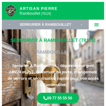
ARTISAN PIERRE
Rambouillet
(78120)
SERRURIER À RAMBOUILLET
•
OUVERTURE DE P
SERRURIER À RAMBOUILLET (78120)
RAMBOUILLET
Serrurier à Rambouillet : dépannage urgent
24h/24 et 7j/7. Ouverture de porte, changement
de serrure et sécurisation rapide pour vos accès
à Rambouillet.
09 77 55 55 50