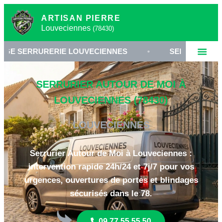
ARTISAN PIERRE
Louveciennes
(78430)
RERIE LOUVECIENNES
•
SERRURIER 78430
•
SERRURIER AUTOUR DE MOI À
LOUVECIENNES (78430)
LOUVECIENNES
Serrurier Autour de Moi à Louveciennes :
intervention rapide 24h/24 et 7j/7 pour vos
urgences, ouvertures de portes et blindages
sécurisés dans le 78.
09 77 55 55 50