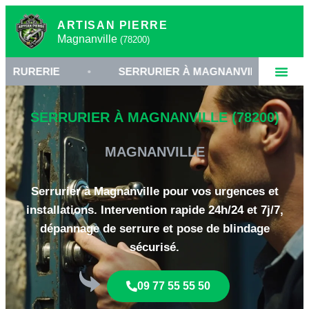
ARTISAN PIERRE
Magnanville
(78200)
IE
•
SERRURIER À MAGNANVILLE
•
OUVE
SERRURIER À MAGNANVILLE (78200)
MAGNANVILLE
Serrurier à Magnanville pour vos urgences et
installations. Intervention rapide 24h/24 et 7j/7,
dépannage de serrure et pose de blindage
sécurisé.
09 77 55 55 50