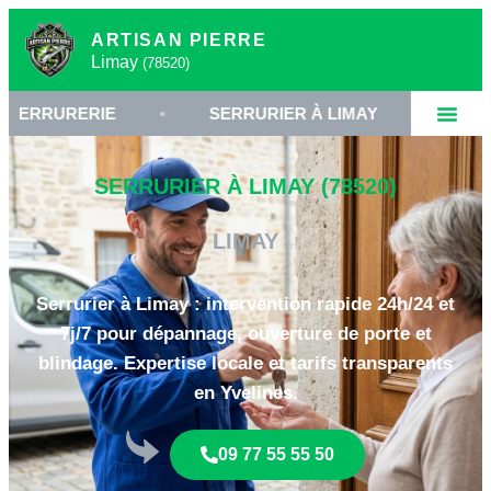
ARTISAN PIERRE
Limay
(78520)
RIE
•
SERRURIER À LIMAY
•
OUVERTURE 
SERRURIER À LIMAY (78520)
LIMAY
Serrurier à Limay : intervention rapide 24h/24 et
7j/7 pour dépannage, ouverture de porte et
blindage. Expertise locale et tarifs transparents
en Yvelines.
09 77 55 55 50