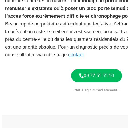
domicile contre les intrusions.
Le blindage de porte con
menuiserie existante ou à poser un bloc-porte blindé c
l’accès forcé extrêmement difficile et chronophage po
Beaucoup de propriétaires attendent une tentative d’effrac
la prévention reste le meilleur investissement pour sa tra
près du centre-ville ou dans les quartiers résidentiels du
est une priorité absolue. Pour un diagnostic précis de v
nous solliciter via notre page
contact
.
09 77 55 55 50
Prêt à agir immédiatement !