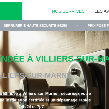
NOS SERVICES
LES AV
IE HAUTE SÉCURITÉ 94350
•
PRIX POSE PORTE BLIN
NDÉE À VILLIERS-SUR-MA
ILLIERS-SUR-MARNE
e Blindée à Villiers-sur-Marne : sécurisez votre
ne installation certifiée et un dépannage rapide
24h/24 et 7j/7.