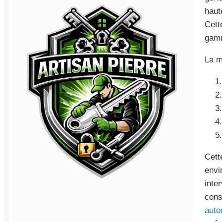
haut
Cett
gam
La m
Cett
envi
inte
cons
auto