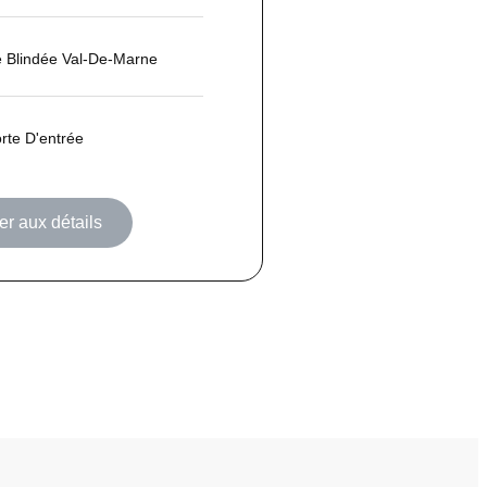
e Blindée Val-De-Marne
rte D'entrée
r aux détails