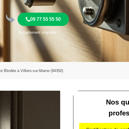
09 77 55 55 50
Actuellement joignable
te Blindée à Villiers-sur-Marne (94350)
Nos qu
profe