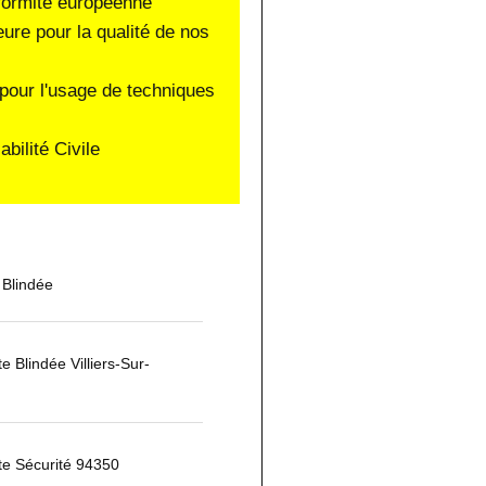
nformité européenne
eure pour la qualité de nos
pour l'usage de techniques
ilité Civile
 Blindée
te Blindée Villiers-Sur-
te Sécurité 94350