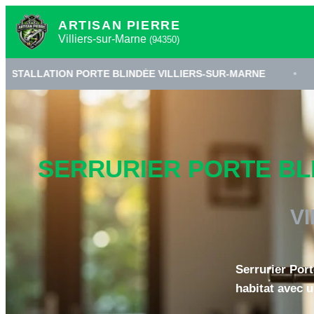
ARTISAN PIERRE
Villiers-sur-Marne
(94350)
ON PORTE BLINDÉE VILLIERS-SUR-MARNE
•
SERRURER
SERRURIER PORTE BLI
V
Serrurier Port
habitat avec u