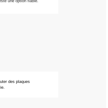
ste une option fiable.
outer des plaques
ie.