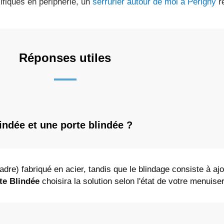
ifiques en périphérie, un
serrurier autour de moi à Périgny
re
Réponses utiles
lindée et une porte blindée ?
adre) fabriqué en acier, tandis que le blindage consiste à aj
te Blindée
choisira la solution selon l'état de votre menuiser