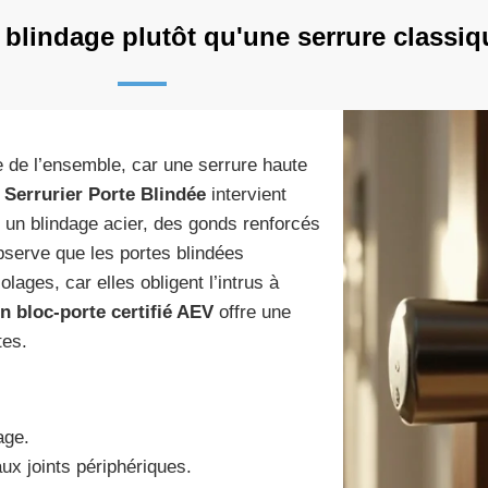
 blindage plutôt qu'une serrure classiq
e de l’ensemble, car une serrure haute
n
Serrurier Porte Blindée
intervient
 un blindage acier, des gonds renforcés
bserve que les portes blindées
ages, car elles obligent l’intrus à
un bloc-porte certifié AEV
offre une
tes.
age.
ux joints périphériques.