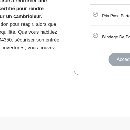
siste à renforcer une
ertifié pour rendre
Prix Pose Port
ur un cambrioleur.
tion pour réagir, alors que
nquillité. Que vous habitiez
Blindage De Po
 94350, sécuriser son entrée
os ouvertures, vous pouvez
Accéde