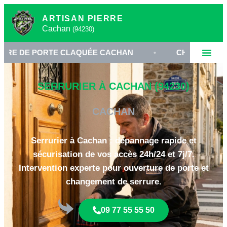
ARTISAN PIERRE
Cachan
(94230)
 PORTE CLAQUÉE CACHAN
•
CHANGEMENT DE CYL
SERRURIER À CACHAN (94230)
CACHAN
Serrurier à Cachan : dépannage rapide et
sécurisation de vos accès 24h/24 et 7j/7.
Intervention experte pour ouverture de porte et
changement de serrure.
09 77 55 55 50