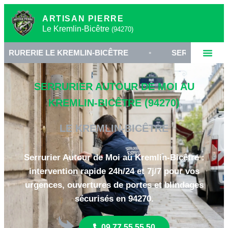
ARTISAN PIERRE
Le Kremlin-Bicêtre
(94270)
LE KREMLIN-BICÊTRE
•
SERRURIER 94270
•
SERRURIER AUTOUR DE MOI AU
KREMLIN-BICÊTRE (94270)
LE KREMLIN-BICÊTRE
Serrurier Autour de Moi au Kremlin-Bicêtre :
intervention rapide 24h/24 et 7j/7 pour vos
urgences, ouvertures de portes et blindages
sécurisés en 94270.
09 77 55 55 50