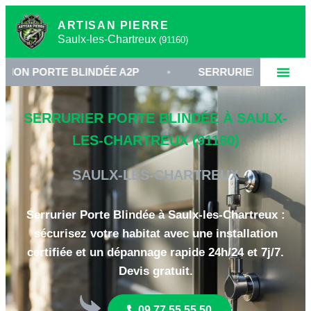
ARTISAN PIERRE
Saulx-les-Chartreux
(91160)
TE BLINDÉE A2P
•
SERRURIER SAULX-LES-CHART
SERRURIER PORTE BLINDÉE À SAULX-
LES-CHARTREUX (91160)
SAULX-LES-CHARTREUX
Serrurier Porte Blindée à Saulx-les-Chartreux :
sécurisez votre habitat avec une installation
certifiée et un dépannage rapide 24h/24 et 7j/7.
Devis gratuit.
09 77 55 55 50