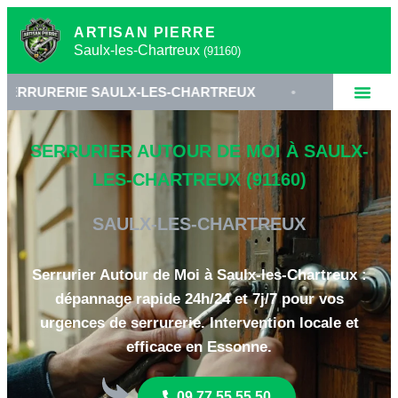
ARTISAN PIERRE
Saulx-les-Chartreux
(91160)
E SAULX-LES-CHARTREUX
•
SERRURIER ESSONNE
SERRURIER AUTOUR DE MOI À SAULX-
LES-CHARTREUX (91160)
SAULX-LES-CHARTREUX
Serrurier Autour de Moi à Saulx-les-Chartreux :
dépannage rapide 24h/24 et 7j/7 pour vos
urgences de serrurerie. Intervention locale et
efficace en Essonne.
09 77 55 55 50