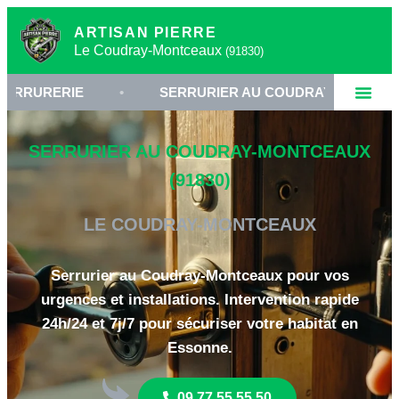
ARTISAN PIERRE
Le Coudray-Montceaux
(91830)
RIE
•
SERRURIER AU COUDRAY-MONTCEAUX
SERRURIER AU COUDRAY-MONTCEAUX
(91830)
LE COUDRAY-MONTCEAUX
Serrurier au Coudray-Montceaux pour vos
urgences et installations. Intervention rapide
24h/24 et 7j/7 pour sécuriser votre habitat en
Essonne.
09 77 55 55 50