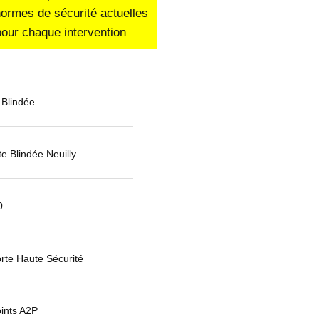
normes de sécurité actuelles
our chaque intervention
 Blindée
te Blindée Neuilly
0
rte Haute Sécurité
oints A2P