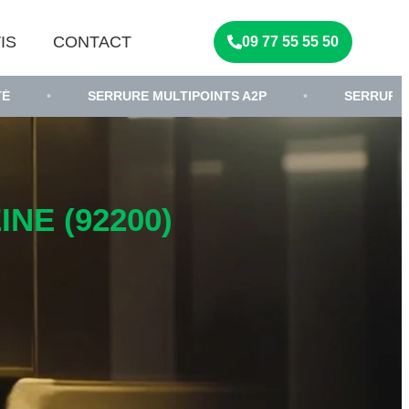
IS
CONTACT
09 77 55 55 50
SERRURE MULTIPOINTS A2P
•
SERRURIER PORTE B
NE (92200)