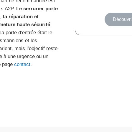
démarche recommandée est
nts A2P.
Le serrurier porte
, la réparation et
Découvrir
rmeture haute sécurité
.
a porte d’entrée était le
ssmanniens et les
ient, mais l’objectif reste
ce à une urgence ou un
re page
contact
.