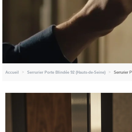
Accueil
Serrurier Porte Blindée 92 (Hauts-de-Seine)
Serrurier 