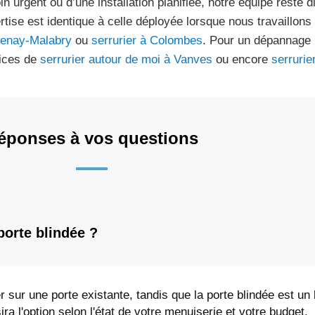
in urgent ou d’une installation planifiée, notre équipe reste d
rtise est identique à celle déployée lorsque nous travaillons
enay-Malabry
ou
serrurier à Colombes
. Pour un dépannage 
ices de
serrurier autour de moi à Vanves
ou encore
serruri
éponses à vos questions
porte blindée ?
r sur une porte existante, tandis que la porte blindée est un
ira l'option selon l'état de votre menuiserie et votre budget.