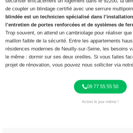
sécuriser efficacement un logement dans le 92200, la 
de coupler un blindage certifié avec une serrure multipoi
blindée est un technicien spécialisé dans l’installation
l’entretien de portes renforcées et de systèmes de fe
Trop souvent, on attend un cambriolage pour réaliser que l
maillon faible de la sécurité. Entre les appartements hau
résidences modernes de Neuilly-sur-Seine, les besoins var
le même : dormir sur ses deux oreilles. Si vous faites fa
projet de rénovation, vous pouvez nous solliciter via not
09 77 55 55 50
Action le jour même !