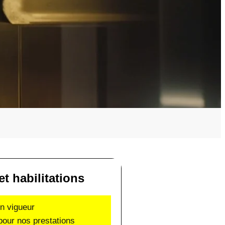
et habilitations
en vigueur
pour nos prestations