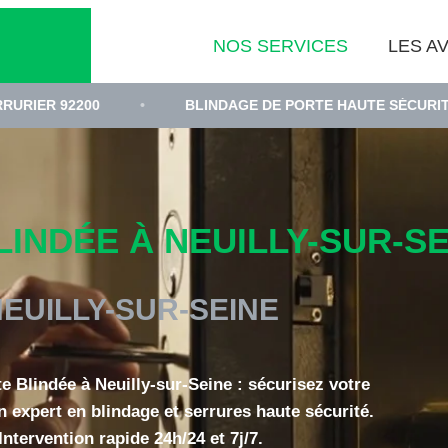
NOS SERVICES
LES AV
200
•
BLINDAGE DE PORTE HAUTE SÉCURITÉ
•
INDÉE À NEUILLY-SUR-SEI
EUILLY-SUR-SEINE
te Blindée à Neuilly-sur-Seine : sécurisez votre
n expert en blindage et serrures haute sécurité.
Intervention rapide 24h/24 et 7j/7.