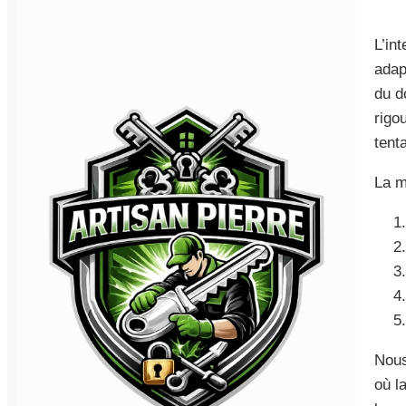
L’in
adap
du d
rigo
tenta
La m
Nous
où la