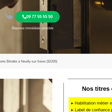
09 77 55 55 50
Réponse immédiate possible
Porte Blindée à Neuilly-sur-Seine (92200)
Nos titres 
▸ Habilitation métier 
▸ Label de confiance 