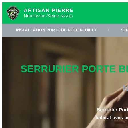
ARTISAN PIERRE
Neuilly-sur-Seine
(92200)
STALLATION PORTE BLINDÉE NEUILLY
•
SERRURIER 92
SERRURIER PORTE BL
N
Serrurier Por
habitat avec u