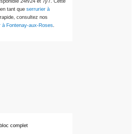
isponible 24h/24 et 7j/7. Cette
 en tant que
serrurier à
rapide, consultez nos
er à Fontenay-aux-Roses
.
 bloc complet