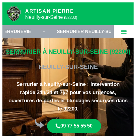
ARTISAN PIERRE
Neuilly-sur-Seine
(92200)
ERIE
•
SERRURIER NEUILLY-SUR-SEINE
•
SERRURIER À NEUILLY-SUR-SEINE (92200)
NEUILLY-SUR-SEINE
Serrurier à Neuilly-sur-Seine : intervention
rapide 24h/24 et 7j/7 pour vos urgences,
ouvertures de portes et blindages sécurisés dans
le 92200.
09 77 55 55 50