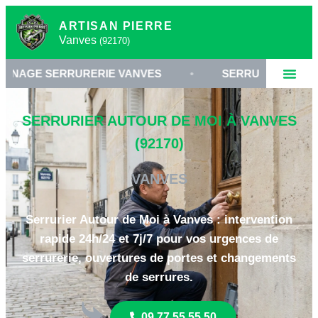
ARTISAN PIERRE
Vanves
(92170)
RRURERIE VANVES
•
SERRURIER 92170
•
SERRURIER AUTOUR DE MOI À VANVES
(92170)
VANVES
Serrurier Autour de Moi à Vanves : intervention
rapide 24h/24 et 7j/7 pour vos urgences de
serrurerie, ouvertures de portes et changements
de serrures.
09 77 55 55 50