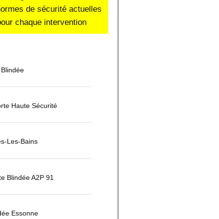
normes de sécurité actuelles
our chaque intervention
 Blindée
rte Haute Sécurité
es-Les-Bains
rte Blindée A2P 91
ndée Essonne