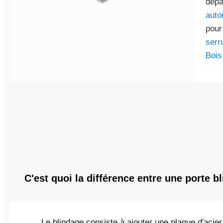
dépa
auto
pour
serr
Bois
C'est quoi la différence entre une porte b
Le blindage consiste à ajouter une plaque d'acier