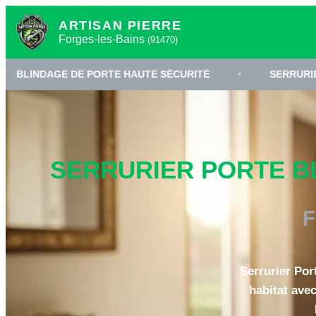
ARTISAN PIERRE
Forges-les-Bains
(91470)
E DE PORTE HAUTE SÉCURITÉ
•
SERRURIER FORGES-L
SERRURIER PORTE BL
F
Serrurier Por
habitat avec