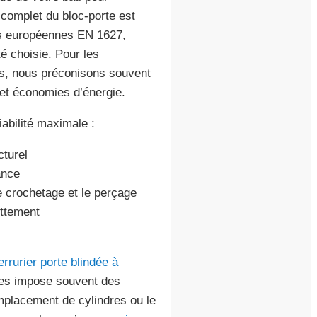
 complet du bloc-porte est
es européennes EN 1627,
é choisie. Pour les
ns, nous préconisons souvent
 et économies d’énergie.
abilité maximale :
cturel
ance
le crochetage et le perçage
ottement
errurier porte blindée à
nes impose souvent des
mplacement de cylindres ou le