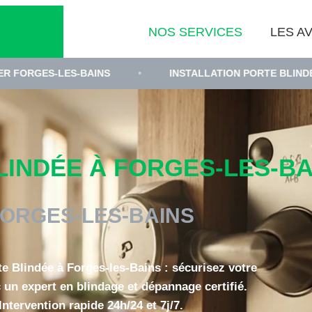
NOS SERVICES
LES AV
ES-BAINS
•
INSTALLATION PORTE BLINDÉE A2P 91
INDÉE À FORGES-LES-BAI
ORGES-LES-BAINS
te Blindée à Forges-les-Bains : sécurisez votre
 un expert en blindage et dépannage certifié.
Intervention rapide 24h/24 et 7j/7.