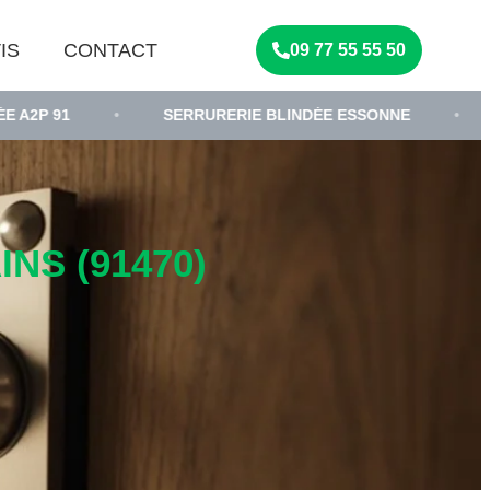
IS
CONTACT
09 77 55 55 50
•
SERRURERIE BLINDÉE ESSONNE
•
SERRURIE
NS (91470)