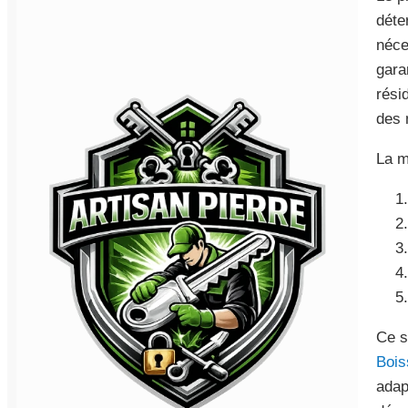
déte
néce
gara
rési
des 
La m
Ce s
Bois
adap