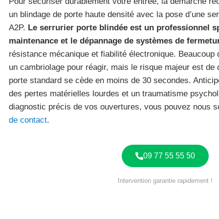
Pour sécuriser durablement votre entrée, la démarche r
un blindage de porte haute densité avec la pose d’une serr
A2P.
Le serrurier porte blindée est un professionnel sp
maintenance et le dépannage de systèmes de fermetur
résistance mécanique et fiabilité électronique. Beaucoup 
un cambriolage pour réagir, mais le risque majeur est de d
porte standard se cède en moins de 30 secondes. Anticip
des pertes matérielles lourdes et un traumatisme psychol
diagnostic précis de vos ouvertures, vous pouvez nous sol
de contact
.
09 77 55 55 50
Intervention garantie rapidement !