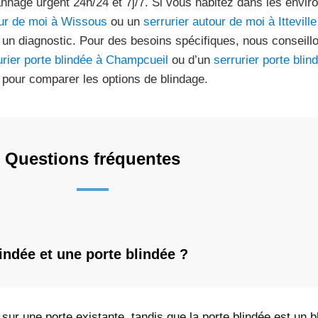
nnage urgent 24h/24 et 7j/7. Si vous habitez dans les envi
ur de moi à Wissous
ou un
serrurier autour de moi à Itteville
 un diagnostic. Pour des besoins spécifiques, nous conseillo
urier porte blindée à Champcueil
ou d’un
serrurier porte bli
pour comparer les options de blindage.
Questions fréquentes
lindée et une porte blindée ?
 sur une porte existante, tandis que la porte blindée est un 