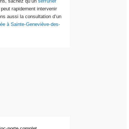
rons, sachez qu’un
serrurier
peut rapidement intervenir
ns aussi la consultation d’un
ndée à Sainte-Geneviève-des-
bloc-porte complet