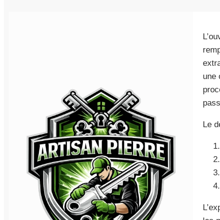
L’ou
remp
extr
une 
proc
pass
Le d
L’ex