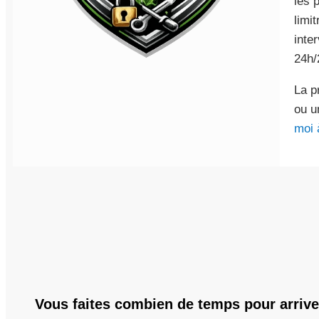
les 
limi
inte
24h/
La p
ou 
moi 
Vous faites combien de temps pour arrive