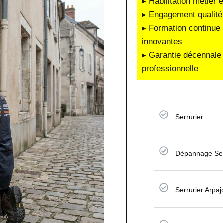
▸ Habilitation métier 
▸ Engagement qualité 
▸ Formation continue 
innovantes
▸ Garantie décennale 
professionnelle
Serrurier
Dépannage Ser
Serrurier Arpa