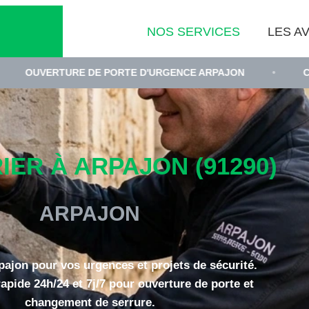
NOS SERVICES
LES AV
RE DE PORTE D'URGENCE ARPAJON
•
CHANGEMENT D
ER À ARPAJON (91290)
ARPAJON
pajon pour vos urgences et projets de sécurité.
rapide 24h/24 et 7j/7 pour ouverture de porte et
changement de serrure.