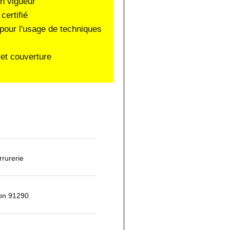
en vigueur
certifié
pour l'usage de techniques
et couverture
rurerie
jon 91290