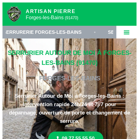
ARTISAN PIERRE
Forges-les-Bains
(91470)
E FORGES-LES-BAINS
•
SERRURIER 91470 ESSON
SERRURIER AUTOUR DE MOI À FORGES-
LES-BAINS (91470)
FORGES-LES-BAINS
Serrurier Autour de Moi à Forges-les-Bains :
intervention rapide 24h/24 et 7j/7 pour
dépannage, ouverture de porte et changement de
serrure.
09 77 55 55 50