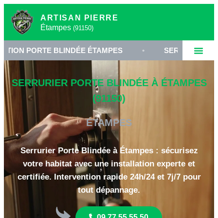
ARTISAN PIERRE
Étampes
(91150)
ORTE BLINDÉE ÉTAMPES
•
SERRURERIE HAUTE SÉC
SERRURIER PORTE BLINDÉE À ÉTAMPES
(91150)
ÉTAMPES
Serrurier Porte Blindée à Étampes : sécurisez
votre habitat avec une installation experte et
certifiée. Intervention rapide 24h/24 et 7j/7 pour
tout dépannage.
09 77 55 55 50