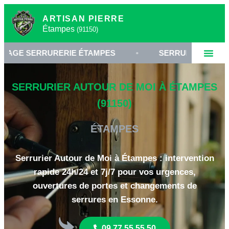
ARTISAN PIERRE
Étampes
(91150)
RRURERIE ÉTAMPES
•
SERRURIER 91150 ESSONNE
SERRURIER AUTOUR DE MOI À ÉTAMPES
(91150)
ÉTAMPES
Serrurier Autour de Moi à Étampes : intervention
rapide 24h/24 et 7j/7 pour vos urgences,
ouvertures de portes et changements de
serrures en Essonne.
09 77 55 55 50