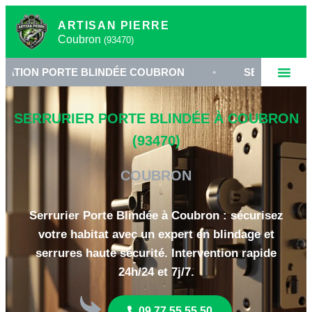
ARTISAN PIERRE
Coubron
(93470)
ORTE BLINDÉE COUBRON
•
SERRURIER 93470
•
SERRURIER PORTE BLINDÉE À COUBRON
(93470)
COUBRON
Serrurier Porte Blindée à Coubron : sécurisez
votre habitat avec un expert en blindage et
serrures haute sécurité. Intervention rapide
24h/24 et 7j/7.
09 77 55 55 50