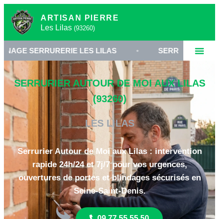
ARTISAN PIERRE
Les Lilas
(93260)
RURERIE LES LILAS
•
SERRURIER 93260
•
SERRURIER AUTOUR DE MOI AUX LILAS
(93260)
LES LILAS
Serrurier Autour de Moi aux Lilas : intervention
rapide 24h/24 et 7j/7 pour vos urgences,
ouvertures de portes et blindages sécurisés en
Seine-Saint-Denis.
09 77 55 55 50