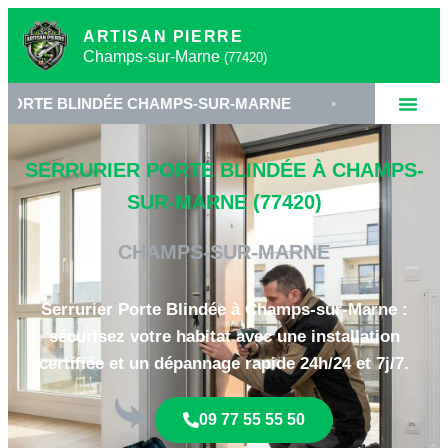
ARTISAN PIERRE
Champs-sur-Marne
(77420)
INDÉE CHAMPS-SUR-MARNE
•
SERRURERIE HAUTE 
SERRURIER PORTE BLINDÉE À CHAMPS-
SUR-MARNE (77420)
CHAMPS-SUR-MARNE
Serrurier Porte Blindée à Champs-sur-Marne :
sécurisez votre habitat avec une installation
certifiée et un dépannage rapide 24h/24 et 7j/7.
09 77 55 55 50