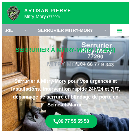
ARTISAN PIERRE
Mitry-Mory
(77290)
•
SERRURIER MITRY-MORY
•
REMPLACEMENT
SERRURIER À MITRY-MORY (77290)
MITRY-MORY
Serrurier à Mitry-Mory pour vos urgences et
installations. Intervention rapide 24h/24 et 7j/7,
dépannage de serrure et blindage de porte en
Seine-et-Marne.
09 77 55 55 50