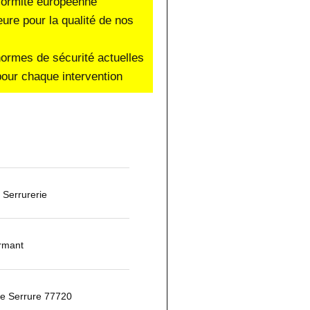
nformité européenne
eure pour la qualité de nos
normes de sécurité actuelles
our chaque intervention
Serrurerie
ormant
e Serrure 77720