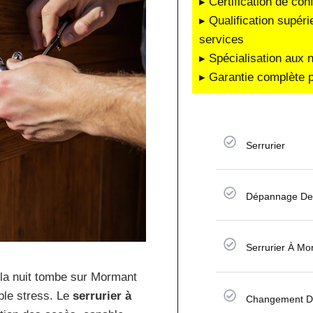
▸ Certification de co
▸ Qualification supéri
services
▸ Spécialisation aux 
▸ Garantie complète p
Serrurier
Dépannage De 
Serrurier À M
 la nuit tombe sur Mormant
ble stress. Le
serrurier à
Changement D