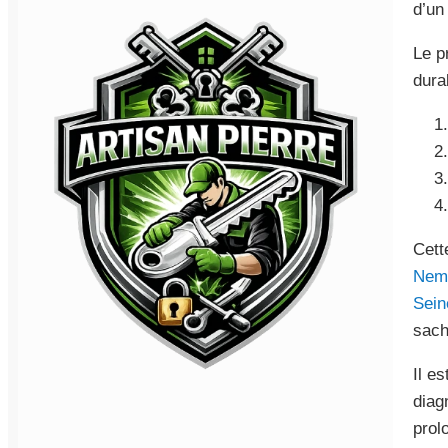
d’un
Le p
dura
Cett
Nem
Sein
sach
Il e
diag
prol