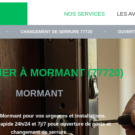
NOS SERVICES
LES AV
HANGEMENT DE SERRURE 77720
•
OUVERTURE DE PO
ER À MORMANT (77720)
MORMANT
 Mormant pour vos urgences et installations.
rapide 24h/24 et 7j/7 pour ouverture de porte et
changement de serrure.