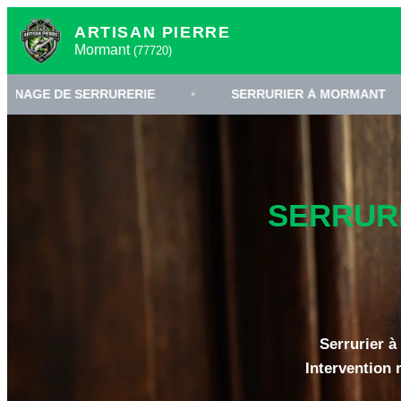
ARTISAN PIERRE
Mormant
(77720)
 SERRURERIE
•
SERRURIER À MORMANT
•
C
SERRURI
Serrurier à
Intervention 