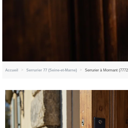
Accueil
Serrurier 77 (Seine-et-Marne)
Serrurier à Mormant (7772