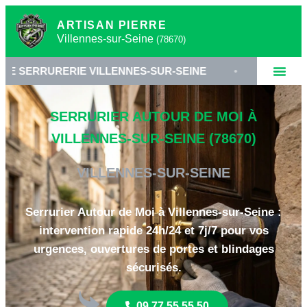
ARTISAN PIERRE
Villennes-sur-Seine
(78670)
RIE VILLENNES-SUR-SEINE
•
SERRURIER 78670
SERRURIER AUTOUR DE MOI À
VILLENNES-SUR-SEINE (78670)
VILLENNES-SUR-SEINE
Serrurier Autour de Moi à Villennes-sur-Seine :
intervention rapide 24h/24 et 7j/7 pour vos
urgences, ouvertures de portes et blindages
sécurisés.
09 77 55 55 50