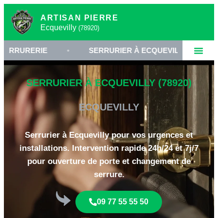
ARTISAN PIERRE
Ecquevilly
(78920)
ERIE
•
SERRURIER À ECQUEVILLY
•
OUVE
SERRURIER À ECQUEVILLY (78920)
ECQUEVILLY
Serrurier à Ecquevilly pour vos urgences et
installations. Intervention rapide 24h/24 et 7j/7
pour ouverture de porte et changement de
serrure.
09 77 55 55 50