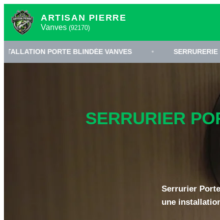
ARTISAN PIERRE
Vanves
(92170)
PORTE BLINDÉE VANVES
•
SERRURERIE HAUTE SÉCURI
SERRURIER POR
Serrurier Porte
une installatio