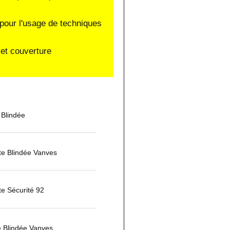
pour l'usage de techniques
et couverture
 Blindée
rte Blindée Vanves
te Sécurité 92
e Blindée Vanves