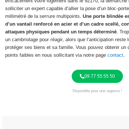
efficacement votre logement dans le 92170, la démarch
solliciter un expert capable d’allier la pose d’un bloc-porte
millimétré de la serrure multipoints.
Une porte blindée 
d’un vantail renforcé en acier et d’un cadre scellé, co
attaques physiques pendant un temps déterminé
. Tro
un cambriolage pour réagir, alors que l’anticipation reste
protéger ses biens et sa famille. Vous pouvez obtenir un 
points faibles en nous sollicitant via notre page
contact
.
09 77 55 55 50
Disponible pour une urgence !