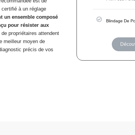
e recommandée est de
 certifié à un réglage
est un ensemble composé
Blindage De P
nçu pour résister aux
p de propriétaires attendent
 le meilleur moyen de
Découv
diagnostic précis de vos