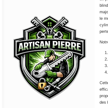
blin
majo
le m
cyli
perte
Notr
Cett
effi
prop
des 