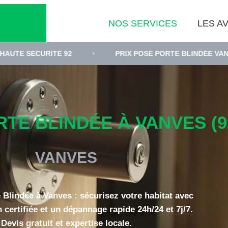
NOS SERVICES
LES AV
TÉ 92
•
PRIX POSE PORTE BLINDÉE VANVES
•
TE BLINDÉE À VANVES (9
VANVES
 Blindée à Vanves : sécurisez votre habitat avec
n certifiée et un dépannage rapide 24h/24 et 7j/7.
Devis gratuit et expertise locale.