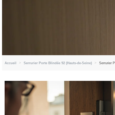
Accueil
Serrurier Porte Blindée 92 (Hauts-de-Seine)
Serrurier 