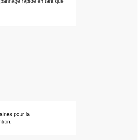
épannage rapide en tant que
aines pour la
ntion.