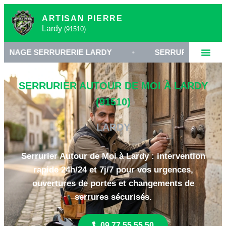
ARTISAN PIERRE
Lardy
(91510)
ERRURERIE LARDY
•
SERRURIER ESSONNE 91
SERRURIER AUTOUR DE MOI À LARDY
(91510)
LARDY
Serrurier Autour de Moi à Lardy : intervention
rapide 24h/24 et 7j/7 pour vos urgences,
ouvertures de portes et changements de
serrures sécurisés.
09 77 55 55 50