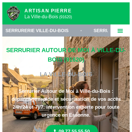
ARTISAN PIERRE
La Ville-du-Bois
(91620)
IE VILLE-DU-BOIS
•
SERRURIER 91620 ESSONNE
SERRURIER AUTOUR DE MOI À VILLE-DU-
BOIS (91620)
LA VILLE-DU-BOIS
Serrurier Autour de Moi à Ville-du-Bois :
dépannage rapide et sécurisation de vos accès
24h/24 et 7j/7. Intervention experte pour toute
urgence en Essonne.
09 77 55 55 50