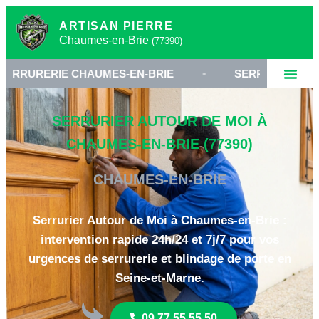
ARTISAN PIERRE
Chaumes-en-Brie
(77390)
CHAUMES-EN-BRIE
•
SERRURIER SEINE-ET-MARNE
SERRURIER AUTOUR DE MOI À
CHAUMES-EN-BRIE (77390)
CHAUMES-EN-BRIE
Serrurier Autour de Moi à Chaumes-en-Brie :
intervention rapide 24h/24 et 7j/7 pour vos
urgences de serrurerie et blindage de porte en
Seine-et-Marne.
09 77 55 55 50