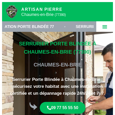
ARTISAN PIERRE
Chaumes-en-Brie
(77390)
ORTE BLINDÉE 77
•
SERRURIER À CHAUMES-EN-BR
SERRURIER PORTE BLINDÉE À
CHAUMES-EN-BRIE (77390)
CHAUMES-EN-BRIE
Serrurier Porte Blindée à Chaumes-en-Brie :
sécurisez votre habitat avec une installation
certifiée et un dépannage rapide 24h/24 et 7j/7.
09 77 55 55 50