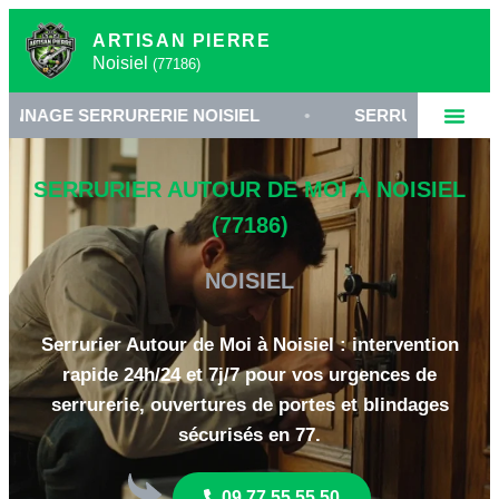
ARTISAN PIERRE
Noisiel
(77186)
ERRURERIE NOISIEL
•
SERRURIER 77186
•
SERRURIER AUTOUR DE MOI À NOISIEL
(77186)
NOISIEL
Serrurier Autour de Moi à Noisiel : intervention
rapide 24h/24 et 7j/7 pour vos urgences de
serrurerie, ouvertures de portes et blindages
sécurisés en 77.
09 77 55 55 50