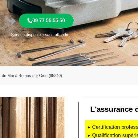
09 77 55 55 50
Service disponible sans attendre
ur de Moi à Bernes-sur-Oise (95340)
L'assurance d'
▸ Certification profes
▸ Qualification supéri