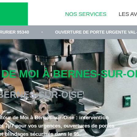
NOS SERVICES
LES AV
•
OUVERTURE DE PORTE URGENTE VAL-D'OISE
•
E MOI À BERNES-SUR-OIS
BERNES-SUR-OISE
utour de Moi à Bernes-sur-Oise : intervention
et 7j/7 pour vos urgences, ouvertures de portes
et blindages sécurisés dans le 95.