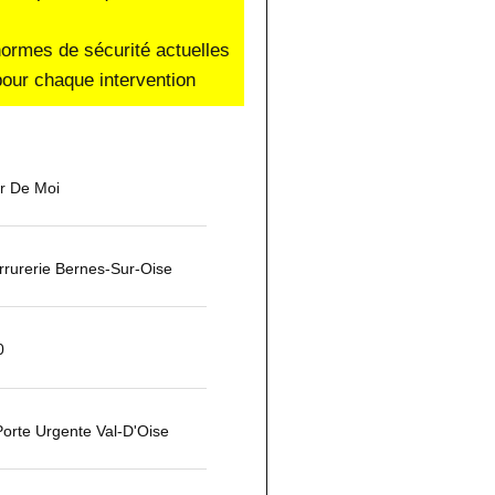
normes de sécurité actuelles
our chaque intervention
ur De Moi
rurerie Bernes-Sur-Oise
0
orte Urgente Val-D'Oise