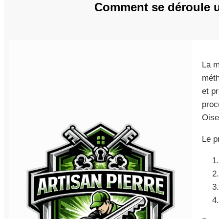
Comment se déroule un
La m
méth
et p
proc
Oise
Le p