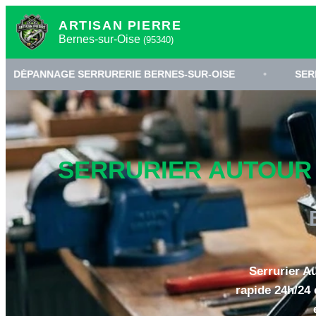
ARTISAN PIERRE
Bernes-sur-Oise
(95340)
SERRURERIE BERNES-SUR-OISE
•
SERRURIER 95340
SERRURIER AUTOUR D
Serrurier A
rapide 24h/24 