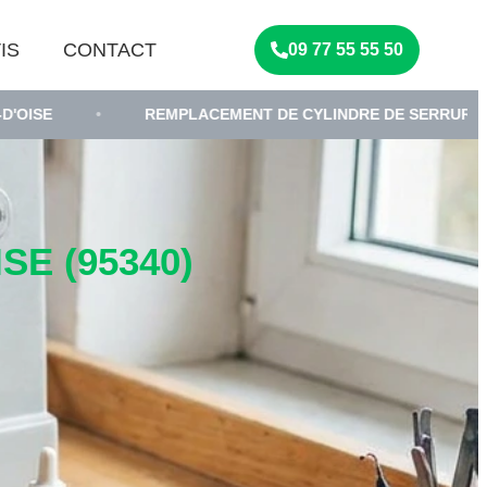
IS
CONTACT
09 77 55 55 50
REMPLACEMENT DE CYLINDRE DE SERRURE
•
SER
E (95340)