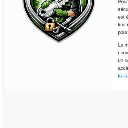
Pour
sécu
est 
limi
pour
Le m
couv
un
s
accé
la-La