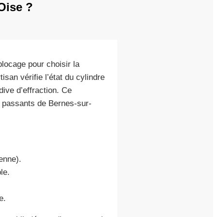
Oise ?
locage pour choisir la
isan vérifie l’état du cylindre
dive d’effraction. Ce
s passants de Bernes-sur-
enne).
le.
e.