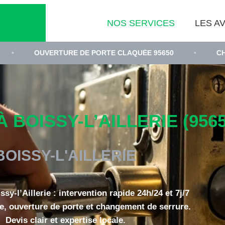
NOS SERVICES
LES AV
UVERTURE DE PORTE CLAQUÉE 95650
•
CHANGEMENT 
 BOISSY-L’AILLERIE (9565
BOISSY-L'AILLERIE
ssy-l’Aillerie : intervention rapide 24h/24 et 7j/7
, ouverture de porte et changement de serrure.
Devis clair et expertise locale.