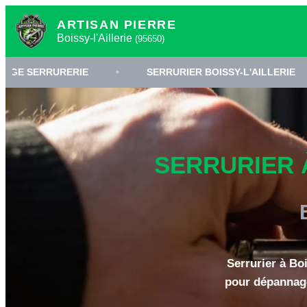
ARTISAN PIERRE
Boissy-l'Aillerie
(95650)
RERIE
•
SERRURIER BOISSY-L'AILLERIE
•
O
SERRURIER À
Serrurier à Boi
pour dépannage