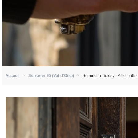
Accueil
Serrurier 95 (Val-d’Oise)
Serrurier à Boissy-l’Aillerie (95