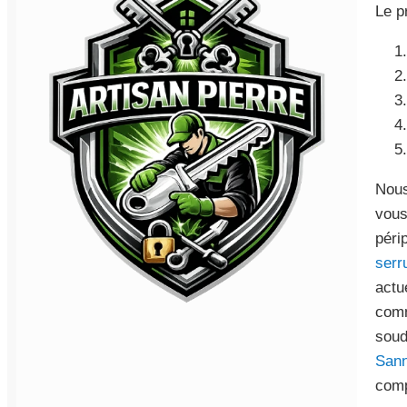
Le p
Nous
vous
péri
serr
actu
comm
soud
Sann
comp