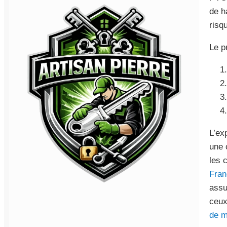
de h
risq
Le p
L’ex
une 
les 
Fran
assu
ceux
de m