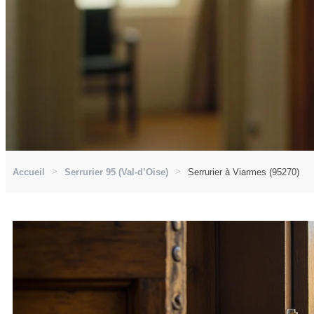
Accueil
Serrurier 95 (Val-d’Oise)
Serrurier à Viarmes (95270)