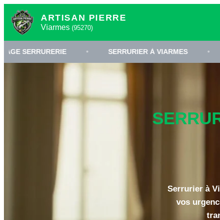
ARTISAN PIERRE
Viarmes
(95270)
URERIE
•
SERRURIER À VIARMES
•
OUVERTU
SERRUR
Serrurier à V
vos urgenc
tra