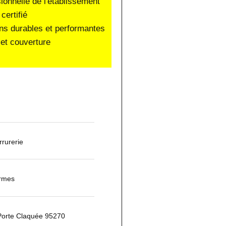
sionnelle de l'établissement
certifié
ons durables et performantes
et couverture
rurerie
armes
Porte Claquée 95270