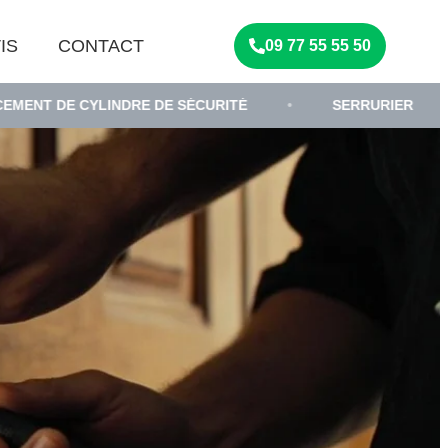
IS
CONTACT
09 77 55 55 50
YLINDRE DE SÉCURITÉ
•
SERRURIER
•
DÉP