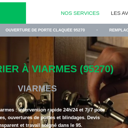
NOS SERVICES
LES AV
RE DE PORTE CLAQUÉE 95270
•
REMPLACEMENT DE C
IER À VIARMES (95270)
VIARMES
iarmes : intervention rapide 24h/24 et 7j/7 pour
es, ouvertures de portes et blindages. Devis
nsparent et travail soigné dans le 95.