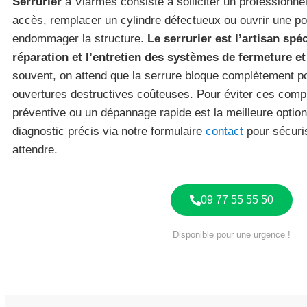
Serrurier
à Viarmes consiste à solliciter un professionnel
accès, remplacer un cylindre défectueux ou ouvrir une p
endommager la structure.
Le serrurier est l’artisan spé
réparation et l’entretien des systèmes de fermeture et
souvent, on attend que la serrure bloque complètement po
ouvertures destructives coûteuses. Pour éviter ces compl
préventive ou un dépannage rapide est la meilleure opti
diagnostic précis via notre formulaire
contact
pour sécuris
attendre.
09 77 55 55 50
Disponible pour une urgence !