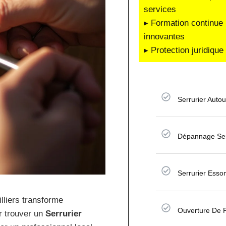
services
▸ Formation continue 
innovantes
▸ Protection juridiqu
Serrurier Auto
Dépannage Serru
Serrurier Esso
lliers transforme
Ouverture De Po
r trouver un
Serrurier