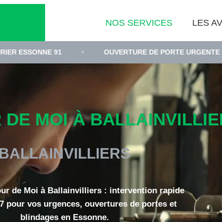
NOS SERVICES
LES AV
E 91
•
OUVERTURE DE PORTE URGENTE BALLAINVILL
DE MOI À BALLAINVILLIER
BALLAINVILLIERS
ur de Moi à Ballainvilliers : intervention rapide
/7 pour vos urgences, ouvertures de portes et
blindages en Essonne.