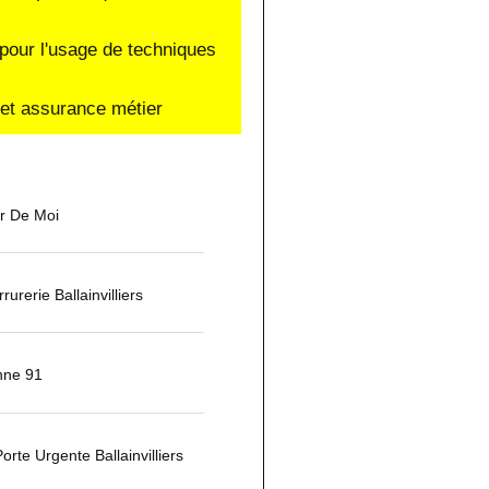
pour l'usage de techniques
e et assurance métier
ur De Moi
rerie Ballainvilliers
nne 91
rte Urgente Ballainvilliers