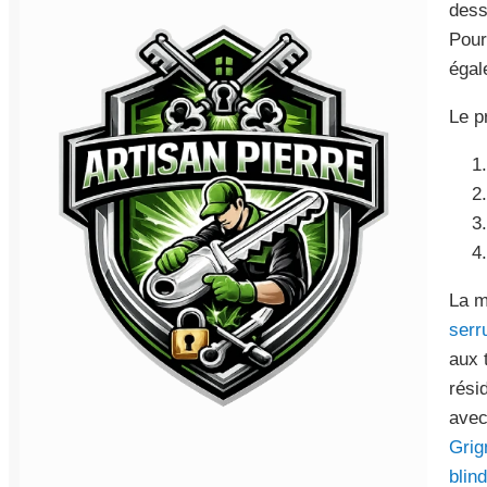
dess
Pour
égal
Le p
La m
serr
aux 
rési
avec
Grig
blin