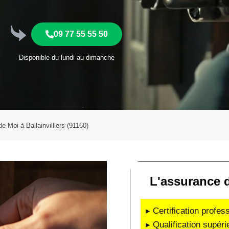
09 77 55 55 50
Disponible du lundi au dimanche
de Moi à Ballainvilliers (91160)
L'assurance d'
▸ Certification profes
▸ Qualification supéri