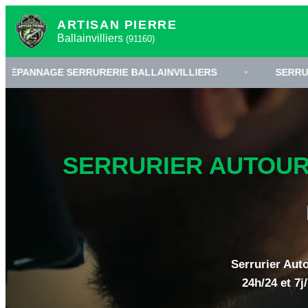
ARTISAN PIERRE
Ballainvilliers
(91160)
SERRURERIE BALLAINVILLIERS
•
SERRURIER ESSONN
SERRURIER AUTOUR 
Serrurier Auto
24h/24 et 7j