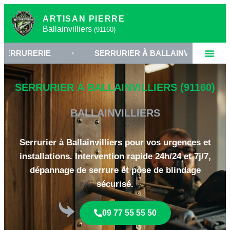
ARTISAN PIERRE
Ballainvilliers
(91160)
RIE
•
SERRURIER À BALLAINVILLIERS
•
SERRURIER À BALLAINVILLIERS (91160)
BALLAINVILLIERS
Serrurier à Ballainvilliers pour vos urgences et
installations. Intervention rapide 24h/24 et 7j/7,
dépannage de serrure et pose de blindage
sécurisé.
09 77 55 55 50