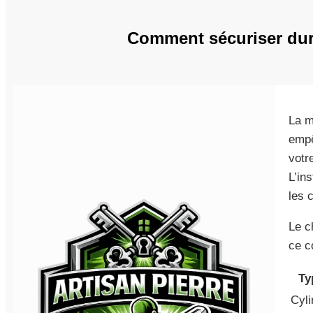
Comment sécuriser dura
La m
empê
votr
L’in
les 
Le c
ce c
Ty
Cyli