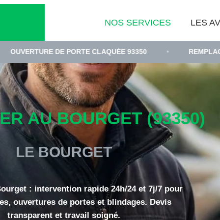
NOS SERVICES
LES AV
E DE PORTE CLAQUÉE 93350
•
REMPLACEMENT DE CY
ER AU BOURGET (93350)
LE BOURGET
ourget : intervention rapide 24h/24 et 7j/7 pour
es, ouvertures de portes et blindages. Devis
transparent et travail soigné.