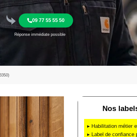
09 77 55 55 50
Réponse immédiate possible
93350)
Nos label
▸ Habilitation métier 
▸ Label de confiance 