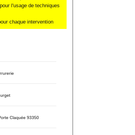
pour l'usage de techniques
our chaque intervention
rurerie
ourget
Porte Claquée 93350