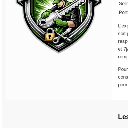
Serr
Port
L’ex
soit
resp
et 7
remp
Pour
cons
pour
Le