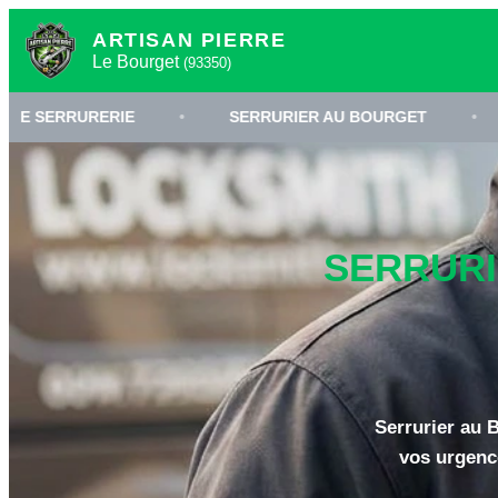
ARTISAN PIERRE
Le Bourget
(93350)
RIE
•
SERRURIER AU BOURGET
•
OUVERTUR
SERRURI
Serrurier au B
vos urgenc