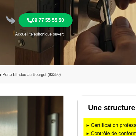
09 77 55 55 50
Accueil téléphonique ouvert
er Porte Blindée au Bourget (93350)
Une structure 
▸ Certification profes
▸ Contrôle de conform