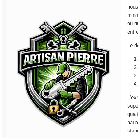
nous
mini
ou d
entr
Le d
L’ex
supé
qual
haut
stab