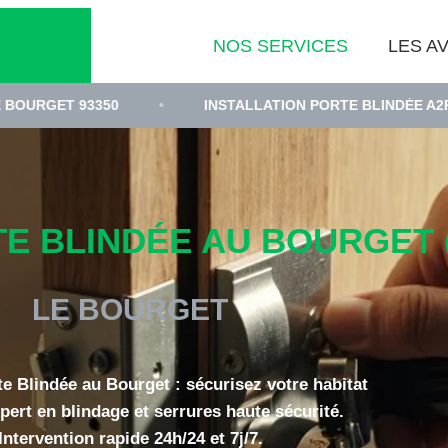
NOS SERVICES
LES AV
3350
•
INSTALLATION PORTE BLINDÉE A2P SEINE-SAIN
E BLINDÉE AU BOURGET (
LE BOURGET
te Blindée au Bourget : sécurisez votre habitat
pert en blindage et serrures haute sécurité.
Intervention rapide 24h/24 et 7j/7.