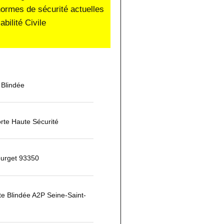
normes de sécurité actuelles
ilité Civile
 Blindée
rte Haute Sécurité
ourget 93350
rte Blindée A2P Seine-Saint-