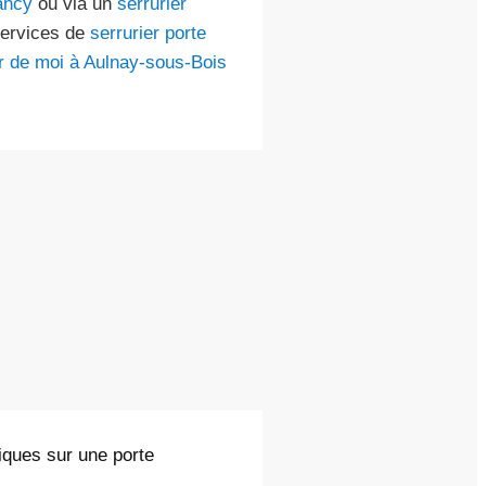
ancy
ou via un
serrurier
services de
serrurier porte
ur de moi à Aulnay-sous-Bois
liques sur une porte